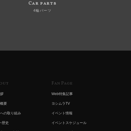
Car parts
4輪パーツ
out
Fan Page
拶
Web特集記事
概要
ヨシムラTV
への取り組み
イベント情報
・歴史
イベントスケジュール