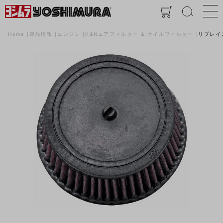
Home
製品情報
エンジン
K&Nエアフィルター & オイルフィルター
リプレイ