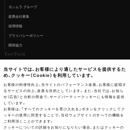
ヨシムラ グループ
提携会社募集
採用情報
プライバシーポリシー
開発協力
Fan Page
Web特集記事
当サイトでは、お客様により適したサービスを提供するた
ヨシムラTV
め、クッキー（Cookie）を利用しています。
イベント情報
お客様の利便性向上、当サイトのパフォーマンス改善、お客様に提唱す
るサービスの向上、改善を目的としています。また、当社では、お知ら
イベントスケジュール
せ（広告）と分析の用途で、サードパーティークッキーにも情報を提供
ツーリングブレイクタイム
しています。
お客様は、「すべてのクッキーを受け入れる」ボタンをクリックしてク
壁紙
ッキーの使用に同意することで、当社ウェブサイトのすべての機能を
ご利用頂くことができます。
製品ポスター
クッキーについての詳細をお知りになりたい場合、またはクッキーの