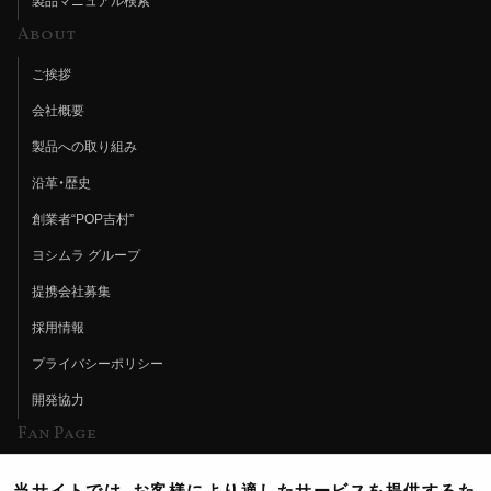
製品マニュアル検索
About
ご挨拶
会社概要
製品への取り組み
沿革・歴史
創業者“POP吉村”
ヨシムラ グループ
提携会社募集
採用情報
プライバシーポリシー
開発協力
Fan Page
Web特集記事
当サイトでは、お客様により適したサービスを提供するた