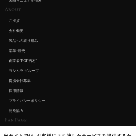
製品マニュアル検索
About
ご挨拶
会社概要
製品への取り組み
沿革・歴史
創業者“POP吉村”
ヨシムラ グループ
提携会社募集
採用情報
プライバシーポリシー
開発協力
Fan Page
Web特集記事
当サイトでは、お客様により適したサービスを提供するた