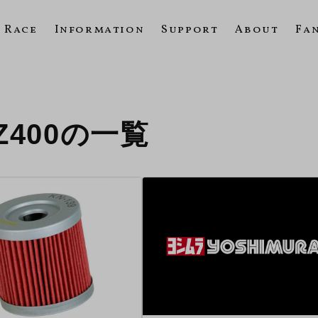
Race
Information
Support
About
Fa
R-Z400の一覧