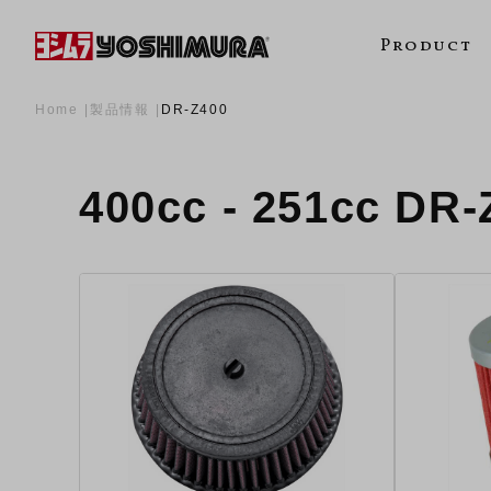
Product
Home
製品情報
DR-Z400
400cc - 251cc D