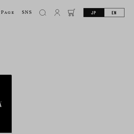
nPage
SNS
JP
EN