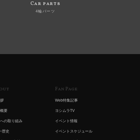
Car parts
4輪パーツ
out
Fan Page
拶
Web特集記事
概要
ヨシムラTV
への取り組み
イベント情報
・歴史
イベントスケジュール