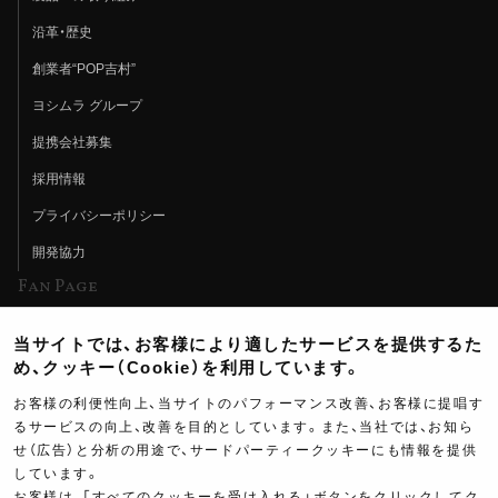
沿革・歴史
創業者“POP吉村”
ヨシムラ グループ
提携会社募集
採用情報
プライバシーポリシー
開発協力
Fan Page
Web特集記事
当サイトでは、お客様により適したサービスを提供するた
ヨシムラTV
め、クッキー（Cookie）を利用しています。
イベント情報
お客様の利便性向上、当サイトのパフォーマンス改善、お客様に提唱す
るサービスの向上、改善を目的としています。また、当社では、お知ら
イベントスケジュール
せ（広告）と分析の用途で、サードパーティークッキーにも情報を提供
ツーリングブレイクタイム
しています。
お客様は、「すべてのクッキーを受け入れる」ボタンをクリックしてク