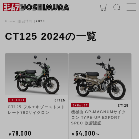
Home
製品情報
2024
CT125 2024の一覧
CT125
EXHAUST
CT125
EXHAUST
CT125 フルエキゾーストスト
機械曲 GP-MAGNUMサイク
レート762サイクロン
ロン TYPE-UP EXPORT
SPEC 政府認証
78,000
64,000
￥
￥
〜