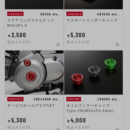
GB350 etc…
GB350S etc…
CHASSIS
CHASSIS
ステアリングステムナット
マスターシリンダーキャップ
M24xP1.0
3,500
5,300
￥
￥
税込￥3,850
税込￥5,830
CBR250RR etc…
Z900RS etc…
CHASSIS
ENGINE
サービスホールプラグSET
オイルフィラーキャップ
Type-FB(M20xP2.5mm)
5,300
4,000
￥
￥
税込￥5,830
税込￥4,400