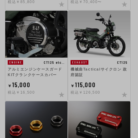
税込￥85,800
税込￥70,400〜
CT125 etc…
CT125
ENGINE
EXHAUST
アルミエンジンケースガード
機械曲Tacticalサイクロン 政
KITクランクケースカバー
府認証
15,000
115,000
￥
￥
税込￥16,500
税込￥126,500