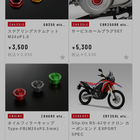
GB350 etc…
CBR250RR etc…
CHASSIS
CHASSIS
ステアリングステムナット
サービスホールプラグSET
M24xP1.0
3,500
5,300
￥
￥
税込￥3,850
税込￥5,830
CRF250L etc…
Z900RS etc…
EXHAUST
ENGINE
Slip-On RS-4Jサイクロン カ
オイルフィラーキャップ
ーボンエンド EXPORT
Type-FB(M20xP2.5mm)
SPEC