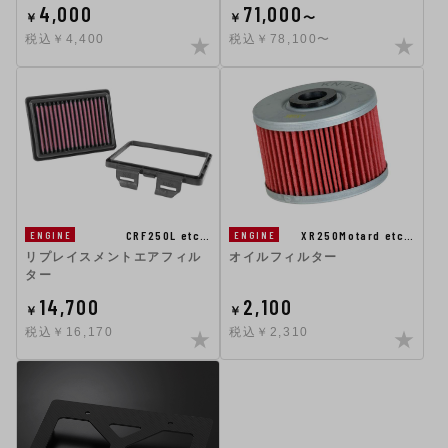
4,000
71,000
￥
￥
〜
税込￥4,400
税込￥78,100〜
CRF250L etc…
XR250Motard etc…
ENGINE
ENGINE
リプレイスメントエアフィル
オイルフィルター
ター
14,700
2,100
￥
￥
税込￥16,170
税込￥2,310