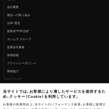
会社概要
製品への取り組み
沿革・歴史
創業者“POP吉村”
ヨシムラ グループ
提携会社募集
採用情報
プライバシーポリシー
開発協力
Fan Page
Web特集記事
当サイトでは、お客様により適したサービスを提供するた
ヨシムラTV
め、クッキー（Cookie）を利用しています。
イベント情報
お客様の利便性向上、当サイトのパフォーマンス改善、お客様に提唱す