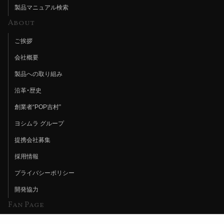
製品マニュアル検索
About
ご挨拶
会社概要
製品への取り組み
沿革・歴史
創業者“POP吉村”
ヨシムラ グループ
提携会社募集
採用情報
プライバシーポリシー
開発協力
Fan Page
Web特集記事