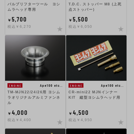
バルブリフターツール ヨシ
T.D.C. ストッパー M8 (上死
ムラヘッド専用
点ストッパー)
5,700
5,500
￥
￥
税込￥6,270
税込￥6,050
Ape100 etc…
Ape100 etc…
ENGINE
ENGINE
TM-MJN22/24/26用 ヨシム
CR-mini22 MJNインナー
ラオリジナルアルミファンネ
KIT 縦型ヨシムラヘッド用
ル
4,000
4,500
￥
￥
税込￥4,400
税込￥4,950