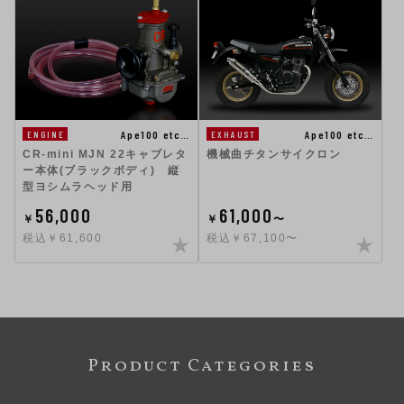
Ape100 etc…
Ape100 etc…
ENGINE
EXHAUST
CR-mini MJN 22キャブレタ
機械曲チタンサイクロン
ー本体(ブラックボディ) 縦
型ヨシムラヘッド用
56,000
61,000
￥
￥
〜
税込￥61,600
税込￥67,100〜
Product Categories