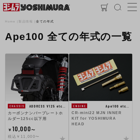
Home
製品情報
全ての年式
Ape100 全ての年式の一覧
Ape100 etc…
ADDRESS V125 etc…
ENGINE
CHASSIS
CR-mini22 MJN INNER
カーボンナンバープレートホ
KIT for YOSHIMURA
ルダー125cc以下用
HEAD
10,000
￥
〜
税込￥11,000〜