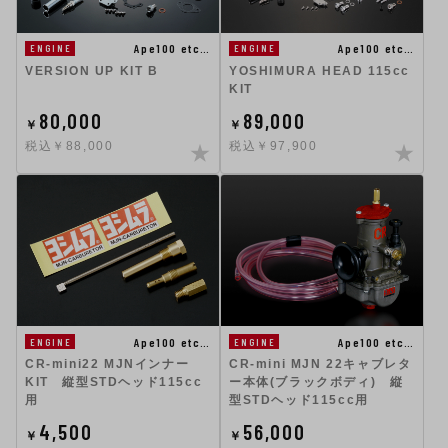
Ape100 etc…
Ape100 etc…
ENGINE
ENGINE
VERSION UP KIT B
YOSHIMURA HEAD 115cc
KIT
80,000
89,000
￥
￥
税込￥88,000
税込￥97,900
Ape100 etc…
Ape100 etc…
ENGINE
ENGINE
CR-mini22 MJNインナー
CR-mini MJN 22キャブレタ
KIT 縦型STDヘッド115cc
ー本体(ブラックボディ) 縦
用
型STDヘッド115cc用
4,500
56,000
￥
￥