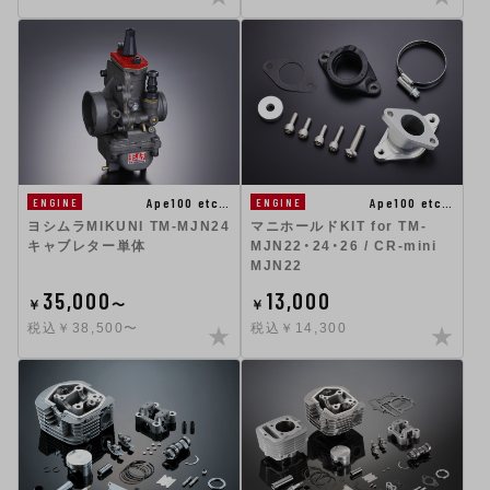
Ape100 etc…
Ape100 etc…
ENGINE
ENGINE
ヨシムラMIKUNI TM-MJN24
マニホールドKIT for TM-
キャブレター単体
MJN22・24・26 / CR-mini
MJN22
35,000
13,000
￥
〜
￥
税込￥38,500〜
税込￥14,300