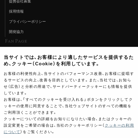
提携会社募集
採用情報
プライバシーポリシー
開発協力
Fan Page
Web特集記事
当サイトでは、お客様により適したサービスを提供するた
ヨシムラTV
め、クッキー（Cookie）を利用しています。
イベント情報
お客様の利便性向上、当サイトのパフォーマンス改善、お客様に提唱す
るサービスの向上、改善を目的としています。また、当社では、お知ら
イベントスケジュール
せ（広告）と分析の用途で、サードパーティークッキーにも情報を提供
しています。
ツーリングブレイクタイム
お客様は、「すべてのクッキーを受け入れる」ボタンをクリックしてク
壁紙
ッキーの使用に同意することで、当社ウェブサイトのすべての機能を
ご利用頂くことができます。
製品ポスター
クッキーについての詳細をお知りになりたい場合、またはクッキーの
設定変更をご希望の場合は、当社のクッキーポリシー（
クッキーの利用
について
）をご覧ください。