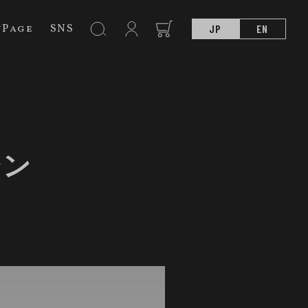
nPage
SNS
JP
EN
シン