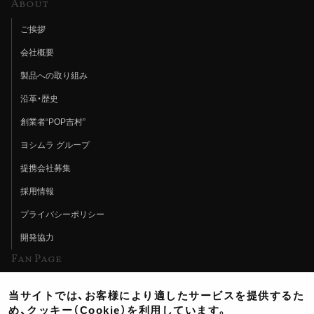
About
ご挨拶
会社概要
製品への取り組み
沿革・歴史
創業者“POP吉村”
ヨシムラ グループ
提携会社募集
採用情報
プライバシーポリシー
開発協力
Fan Page
Web特集記事
当サイトでは、お客様により適したサービスを提供するた
ヨシムラTV
め、クッキー（Cookie）を利用しています。