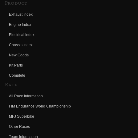
Product
Exhaust Index
Engine Index
Electrical Index
Chassis Index
New Goods
Kit Parts
Complete
Race
All Race Information
FIM Endurance World Championship
MFJ Superbike
Other Races
Team Information