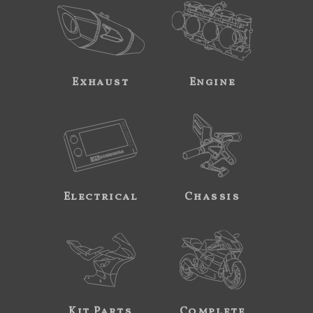
Exhaust
Engine
Electrical
Chassis
Kit Parts
Complete