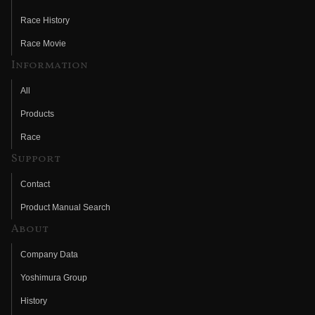
Race History
Race Movie
Information
All
Products
Race
Support
Contact
Product Manual Search
About
Company Data
Yoshimura Group
History