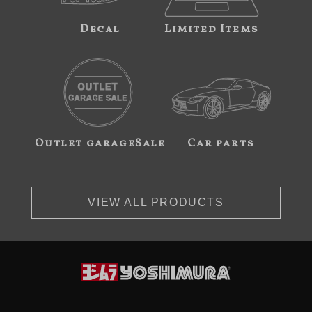
Decal
Limited Items
Outlet garageSale
Car parts
VIEW ALL PRODUCTS