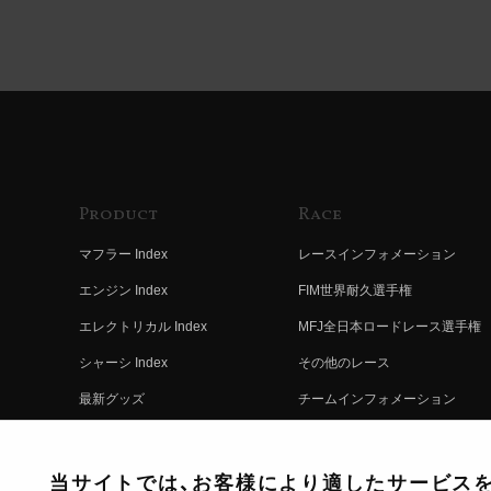
Product
Race
マフラー Index
レースインフォメーション
エンジン Index
FIM世界耐久選手権
エレクトリカル Index
MFJ全日本ロードレース選手権
シャーシ Index
その他のレース
最新グッズ
チームインフォメーション
キットパーツ
レースの歴史
コンプリート
レースムービー
当サイトでは、お客様により適したサービスを提