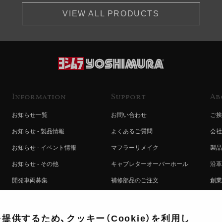
VIEW ALL PRODUCTS
Information
Support
Ab
お知らせ一覧
お問い合わせ
ご挨
お知らせ - 製品情報
よくあるご質問
会社
お知らせ - イベント情報
マフラーリメイク
製品
お知らせ - その他
キャブレターオーバーホール
沿革
開発車両募集
補修部品のご注文
創業
コラボレート自動販売機のご案内
オンライン保証登録
ヨシ
注文方法
製品に関する重要なお知らせ
提携
供するため、クッキー（Cookie）を利用し