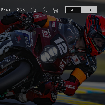
nPage
SNS
JP
EN