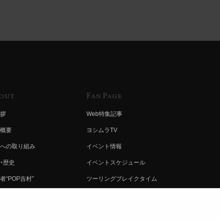
out
Fan Page
拶
Web特集記事
概要
ヨシムラTV
への取り組み
イベント情報
・歴史
イベントスケジュール
者“POP吉村”
ツーリングブレイクタイム
ムラ グループ
壁紙
会社募集
製品ポスター