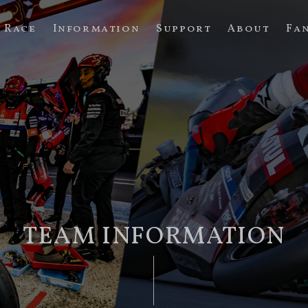
Race
Information
Support
About
Fa