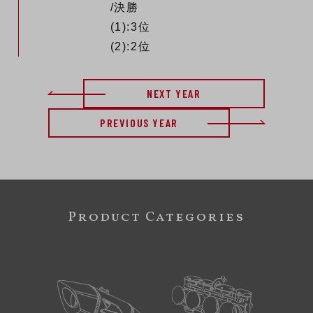
/決勝
(1):3位
(2):2位
NEXT YEAR
PREVIOUS YEAR
Product Categories