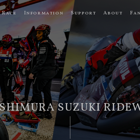
Race
Information
Support
About
Fa