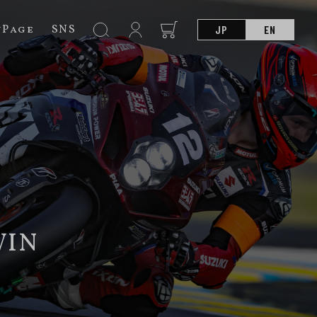
nPage
SNS
JP
EN