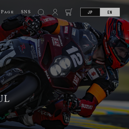
nPage
SNS
JP
EN