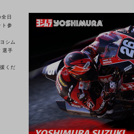
の全日
ット参
、ヨシム
 選手
応援くだ