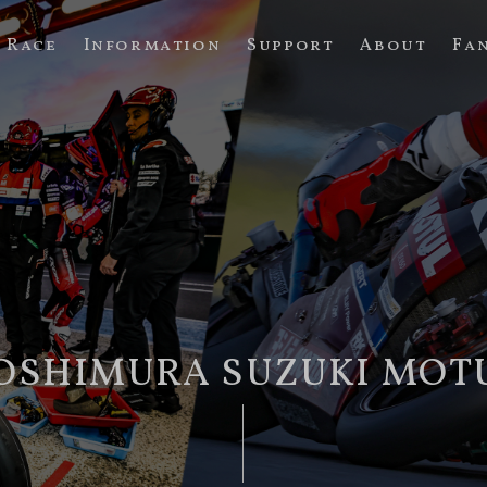
Race
Information
Support
About
Fa