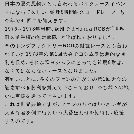
日本の夏の風物詩とも言われるバイクレースイベン
トになって久しい「鈴鹿8時間耐久ロードレース」も
今年で41回目を迎えます。
1976～1978年当時、欧州ではHonda RCBが「世界
耐久選手権の無敵艦隊」と呼ばれておりました。
そのホンダファクトリーRCBの凱旋レースとも言わ
れていた1978年の第1回大会でヨシムラは劇的な勝
利を収め、それ以降ヨシムラにとっても鈴鹿8耐は、
なくてはならないレースとなりました。
有難いことに、多くのファンの方がこの第1回大会の
記念すべき勝利を覚えて下さっており、今も我々の戦
いに声援を送って下さいます。
これは世界共通ですが、ファンの方々は「小さい者が
大きな者を倒す！」という大番狂わせを期待し、応援
するのです。