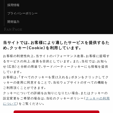
採用情報
プライバシーポリシー
開発協力
Fan Page
Web特集記事
当サイトでは、お客様により適したサービスを提供するた
ヨシムラTV
め、クッキー（Cookie）を利用しています。
イベント情報
お客様の利便性向上、当サイトのパフォーマンス改善、お客様に提唱す
るサービスの向上、改善を目的としています。また、当社では、お知ら
イベントスケジュール
せ（広告）と分析の用途で、サードパーティークッキーにも情報を提供
ツーリングブレイクタイム
しています。
お客様は、「すべてのクッキーを受け入れる」ボタンをクリックしてク
壁紙
ッキーの使用に同意することで、当社ウェブサイトのすべての機能を
ご利用頂くことができます。
製品ポスター
クッキーについての詳細をお知りになりたい場合、またはクッキーの
設定変更をご希望の場合は、当社のクッキーポリシー（
クッキーの利用
について
）をご覧ください。