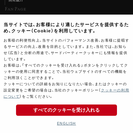
Fan Page
Web特集記事
当サイトでは、お客様により適したサービスを提供するた
ヨシムラTV
め、クッキー（Cookie）を利用しています。
イベント情報
お客様の利便性向上、当サイトのパフォーマンス改善、お客様に提唱す
るサービスの向上、改善を目的としています。また、当社では、お知ら
イベントスケジュール
せ（広告）と分析の用途で、サードパーティークッキーにも情報を提供
ツーリングブレイクタイム
しています。
お客様は、「すべてのクッキーを受け入れる」ボタンをクリックしてク
壁紙
ッキーの使用に同意することで、当社ウェブサイトのすべての機能を
ご利用頂くことができます。
製品ポスター
クッキーについての詳細をお知りになりたい場合、またはクッキーの
設定変更をご希望の場合は、当社のクッキーポリシー（
クッキーの利用
について
）をご覧ください。
すべてのクッキーを受け入れる
Copyright ©YOSHIMURA JAPAN Co,Ltd. All Rights
Reserved.
ENGLISH