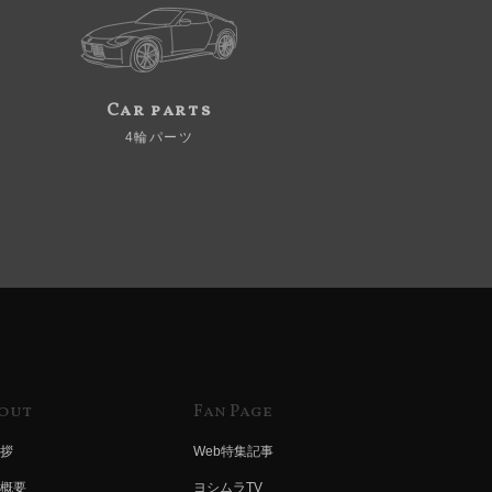
Car parts
4輪パーツ
out
Fan Page
拶
Web特集記事
概要
ヨシムラTV