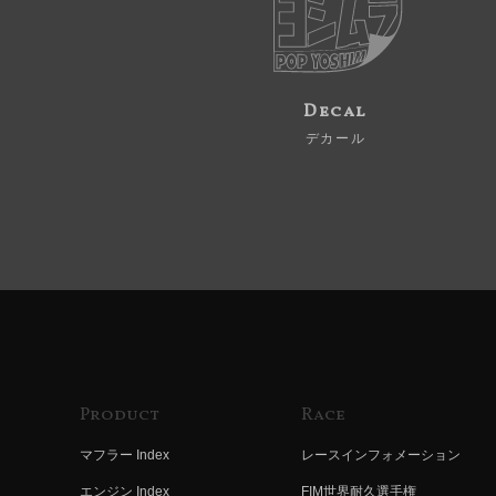
Decal
デカール
Product
Race
マフラー Index
レースインフォメーション
エンジン Index
FIM世界耐久選手権