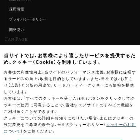
採用情報
プライバシーポリシー
開発協力
Fan Page
Web特集記事
当サイトでは、お客様により適したサービスを提供するた
ヨシムラTV
め、クッキー（Cookie）を利用しています。
イベント情報
お客様の利便性向上、当サイトのパフォーマンス改善、お客様に提唱す
るサービスの向上、改善を目的としています。また、当社では、お知ら
イベントスケジュール
せ（広告）と分析の用途で、サードパーティークッキーにも情報を提供
しています。
ツーリングブレイクタイム
お客様は、「すべてのクッキーを受け入れる」ボタンをクリックしてク
壁紙
ッキーの使用に同意することで、当社ウェブサイトのすべての機能を
ご利用頂くことができます。
製品ポスター
クッキーについての詳細をお知りになりたい場合、またはクッキーの
設定変更をご希望の場合は、当社のクッキーポリシー（
クッキーの利用
について
）をご覧ください。