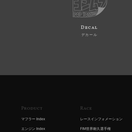
Decal
デカール
Product
Race
マフラー Index
レースインフォメーション
エンジン Index
FIM世界耐久選手権