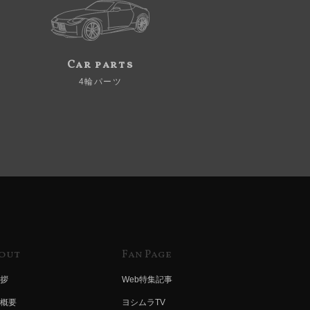
Car parts
4輪パーツ
out
Fan Page
拶
Web特集記事
概要
ヨシムラTV