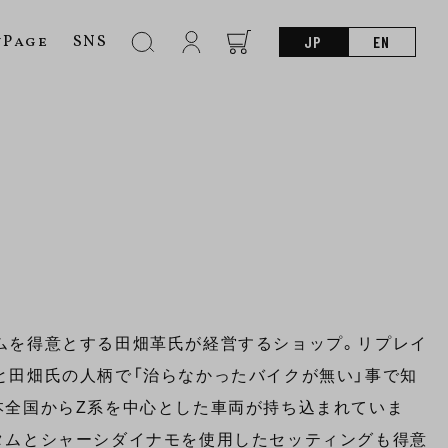
nPage
SNS
JP
EN
ムを得意とする田畑革氏が経営するショップ。リプレイ
と田畑氏の人柄で「治らなかったバイクが無い」事で知
本全国からZ系を中心とした車両が持ち込まれていま
タムとシャーシダイナモを使用したセッティングも得意