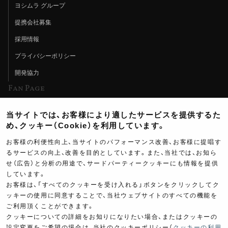
ヨシムラ グループ
提携会社募集
採用情報
プライバシーポリシー
開発協力
Fan Page
Web特集記事
当サイトでは、お客様により適したサービスを提供するた
ヨシムラTV
め、クッキー（Cookie）を利用しています。
イベント情報
お客様の利便性向上、当サイトのパフォーマンス改善、お客様に提唱す
るサービスの向上、改善を目的としています。また、当社では、お知ら
イベントスケジュール
せ（広告）と分析の用途で、サードパーティークッキーにも情報を提供
ツーリングブレイクタイム
しています。
お客様は、「すべてのクッキーを受け入れる」ボタンをクリックしてク
壁紙
ッキーの使用に同意することで、当社ウェブサイトのすべての機能を
ご利用頂くことができます。
製品ポスター
クッキーについての詳細をお知りになりたい場合、またはクッキーの
設定変更をご希望の場合は、当社のクッキーポリシー（
クッキーの利用