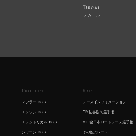
Decal
デカール
Product
Race
マフラー Index
レースインフォメーション
エンジン Index
FIM世界耐久選手権
エレクトリカル Index
MFJ全日本ロードレース選手権
シャーシ Index
その他のレース