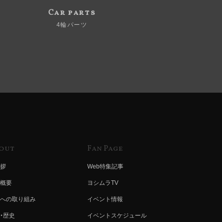
Car parts
4輪パーツ
out
Fan Page
拶
Web特集記事
概要
ヨシムラTV
への取り組み
イベント情報
・歴史
イベントスケジュール