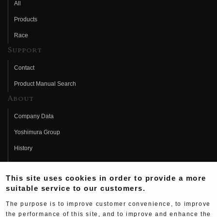
All
Products
Race
Support
Contact
Product Manual Search
About
Company Data
Yoshimura Group
History
Fujio Yoshimura
This site uses cookies in order to provide a more
Hideo Yoshimura
suitable service to our customers.
Fan Page
The purpose is to improve customer convenience, to improve
Yoshimura History
the performance of this site, and to improve and enhance the