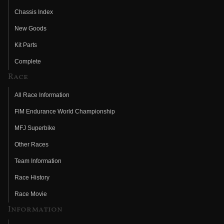
Chassis Index
New Goods
Kit Parts
Complete
Race
All Race Information
FIM Endurance World Championship
MFJ Superbike
Other Races
Team Information
Race History
Race Movie
Information