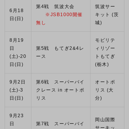
第4戦 筑波大会
筑波サー
6月18
※JSB1000開催
キット (茨
日(日)
無し
城)
8月19
モビリテ
日
第5戦 もてぎ2&4レ
ィリゾー
(土)-20
ース
トもてぎ
日(日)
(栃木)
9月2日
第6戦 スーパーバイ
オートポ
(土)-3
クレース in オートポ
リス (大
日(日)
リス
分)
9月23
岡山国際
日
第7戦 スーパーバイ
サーキッ