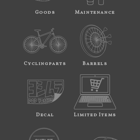
Goods
Maintenance
Cyclingparts
Barrels
Decal
Limited Items