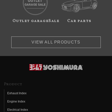
Outlet garageSale
Car parts
VIEW ALL PRODUCTS
Product
Exhaust Index
Engine Index
Electrical Index