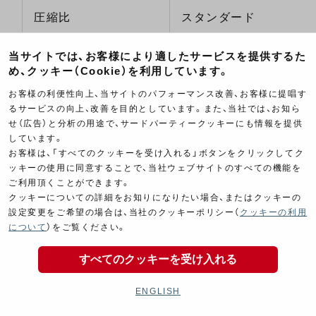
圧縮比
スタンダード
当サイトでは、お客様により適したサービスを提供するた
燃料
オクタン価100無鉛ガ
め、クッキー（Cookie）を利用しています。
お客様の利便性向上、当サイトのパフォーマンス改善、お客様に提唱す
カムシャフト
スタンダード
るサービスの向上、改善を目的としています。また、当社では、お知ら
せ（広告）と分析の用途で、サードパーティークッキーにも情報を提供
しています。
ヨシムラフルエキゾー
お客様は、「すべてのクッキーを受け入れる」ボタンをクリックしてク
エキゾーストシステム
システム
ッキーの使用に同意することで、当社ウェブサイトのすべての機能を
ご利用頂くことができます。
クッキーについての詳細をお知りになりたい場合、またはクッキーの
設定変更をご希望の場合は、当社のクッキーポリシー（
クッキーの利用
＜GSX-R600(08-10) MAPファイ
について
）をご覧ください。
ル＞
すべてのクッキーを受け入れる
ENGLISH
MAPファイル名
FIM-SS_08R600.GSD