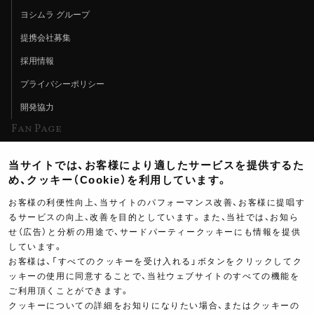
ヨシムラ グループ
提携会社募集
採用情報
プライバシーポリシー
開発協力
Fan Page
Web特集記事
当サイトでは、お客様により適したサービスを提供するた
ヨシムラTV
め、クッキー（Cookie）を利用しています。
イベント情報
お客様の利便性向上、当サイトのパフォーマンス改善、お客様に提唱す
るサービスの向上、改善を目的としています。また、当社では、お知ら
イベントスケジュール
せ（広告）と分析の用途で、サードパーティークッキーにも情報を提供
しています。
ツーリングブレイクタイム
お客様は、「すべてのクッキーを受け入れる」ボタンをクリックしてク
壁紙
ッキーの使用に同意することで、当社ウェブサイトのすべての機能を
ご利用頂くことができます。
製品ポスター
クッキーについての詳細をお知りになりたい場合、またはクッキーの