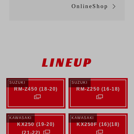
OnlineShop
LINEUP
SUZUKI
SUZUKI
RM-Z450 (18-20)
RM-Z250 (16-18)
KAWASAKI
KAWASAKI
KX250 (19-20)
KX250F (16)(18)
(21-22)