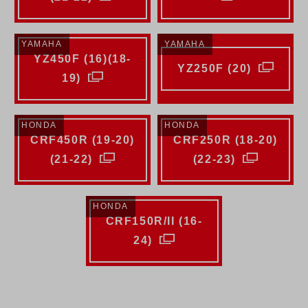
YAMAHA
YAMAHA
YZ450F (16)(18-
YZ250F (20)
19)
HONDA
HONDA
CRF450R (19-20)
CRF250R (18-20)
(21-22)
(22-23)
HONDA
CRF150R/II (16-
24)