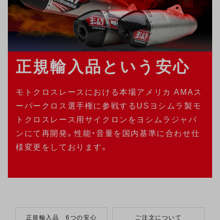
正規輸入品という安心
モトクロスレースにおける本場アメリカ AMAス
ーパークロス選手権に参戦するUSヨシムラ製モ
トクロスレース用サイクロンをヨシムラジャパ
ンにて再開発。性能・音量を国内基準に合わせ仕
様変更をしております。
正規輸入品 6つの安心
ご注文について