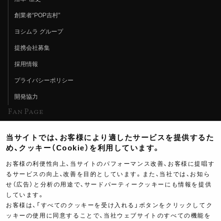
創業者“POP吉村”
ヨシムラ グループ
提携会社募集
採用情報
プライバシーポリシー
開発協力
Fan Page
Web特集記事
当サイトでは、お客様により適したサービスを提供するた
ヨシムラTV
め、クッキー（Cookie）を利用しています。
イベント情報
お客様の利便性向上、当サイトのパフォーマンス改善、お客様に提唱す
るサービスの向上、改善を目的としています。また、当社では、お知ら
イベントスケジュール
せ（広告）と分析の用途で、サードパーティークッキーにも情報を提供
しています。
ツーリングブレイクタイム
お客様は、「すべてのクッキーを受け入れる」ボタンをクリックしてク
壁紙
ッキーの使用に同意することで、当社ウェブサイトのすべての機能を