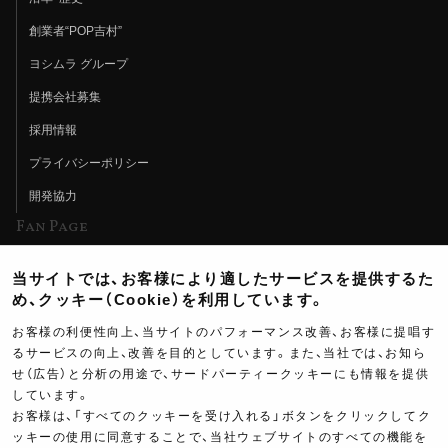
創業者“POP吉村”
ヨシムラ グループ
提携会社募集
採用情報
プライバシーポリシー
開発協力
Fan Page
Web特集記事
当サイトでは、お客様により適したサービスを提供するた
ヨシムラTV
め、クッキー（Cookie）を利用しています。
イベント情報
お客様の利便性向上、当サイトのパフォーマンス改善、お客様に提唱す
るサービスの向上、改善を目的としています。また、当社では、お知ら
イベントスケジュール
せ（広告）と分析の用途で、サードパーティークッキーにも情報を提供
ツーリングブレイクタイム
しています。
お客様は、「すべてのクッキーを受け入れる」ボタンをクリックしてク
壁紙
ッキーの使用に同意することで、当社ウェブサイトのすべての機能を