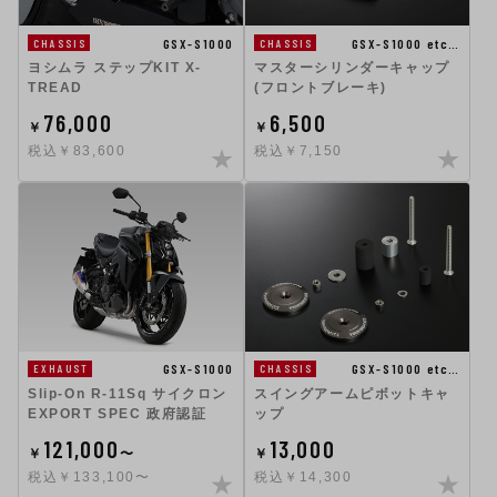
GSX-S1000
GSX-S1000 etc…
CHASSIS
CHASSIS
ヨシムラ ステップKIT X-
マスターシリンダーキャップ
TREAD
(フロントブレーキ)
76,000
6,500
￥
￥
税込￥83,600
税込￥7,150
GSX-S1000
GSX-S1000 etc…
EXHAUST
CHASSIS
Slip-On R-11Sq サイクロン
スイングアームピボットキャ
EXPORT SPEC 政府認証
ップ
121,000
13,000
￥
〜
￥
税込￥133,100〜
税込￥14,300