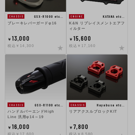
KATANA etc…
GSX-R1000 etc…
ENGINE
CHASSIS
K&N リプレイスメントエアフ
ブレーキレバーガードφ16
ィルター
13,000
15,600
￥
￥
税込￥14,300
税込￥17,160
GSX-R1100 etc…
Hayabusa etc…
CHASSIS
CHASSIS
ハンドルバーエンドHigh
リアアクスルブロックKIT
Line 汎用φ14～19
16,000
7,800
￥
￥
税込￥17,600
税込￥8,580