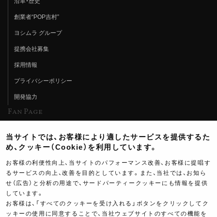
沿革・歴史
創業者“POP吉村”
ヨシムラ グループ
提携会社募集
採用情報
プライバシーポリシー
開発協力
Fan Page
Web特集記事
当サイトでは、お客様により適したサービスを提供するた
ヨシムラTV
め、クッキー（Cookie）を利用しています。
イベント情報
お客様の利便性向上、当サイトのパフォーマンス改善、お客様に提唱す
るサービスの向上、改善を目的としています。また、当社では、お知ら
イベントスケジュール
せ（広告）と分析の用途で、サードパーティークッキーにも情報を提供
しています。
ツーリングブレイクタイム
お客様は、「すべてのクッキーを受け入れる」ボタンをクリックしてク
壁紙
ッキーの使用に同意することで、当社ウェブサイトのすべての機能を