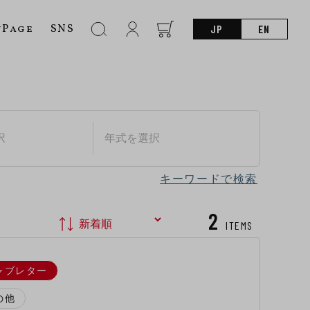
nPage
SNS
JP
EN
キーワードで検索
2
ITEMS
ャブレター
の他