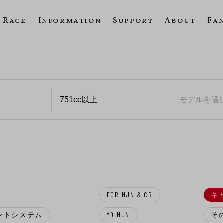
Race
Information
Support
About
Fa
FCR-MJN & CR
キ
ントシステム
YD-MJN
そ