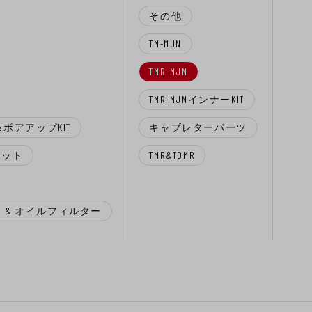
その他
TM-MJN
TMR-MJN
TMR-MJNインナーKIT
T＆ボアアップKIT
キャブレターパーツ
キット
TMR&TDMR
 & オイルフィルター