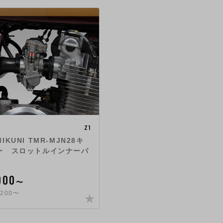
Z1
KUNI TMR-MJN28キ
ー スロットルインナーパ
000
〜
200〜