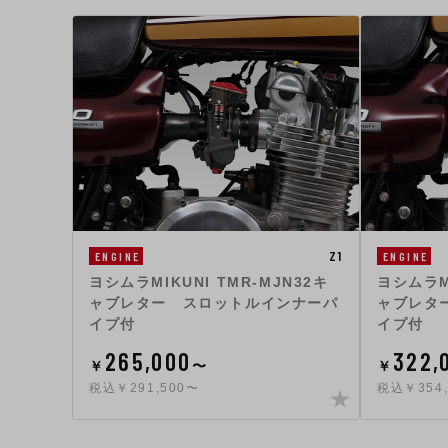
Z1
ENGINE
ENGINE
ヨシムラMIKUNI TMR-MJN32キ
ヨシムラMI
ャブレター スロットルインナーパ
ャブレタ
イプ付
イプ付
265,000
322,
￥
〜
￥
税込￥291,500〜
税込￥354,