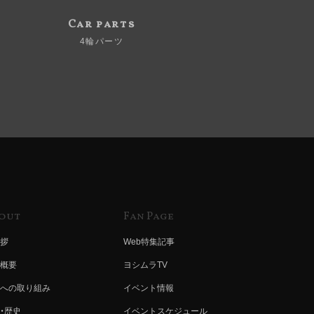
Car parts
4輪パーツ
out
Fan Page
拶
Web特集記事
概要
ヨシムラTV
への取り組み
イベント情報
・歴史
イベントスケジュール