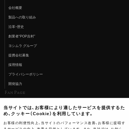
会社概要
製品への取り組み
沿革・歴史
創業者“POP吉村”
ヨシムラ グループ
提携会社募集
採用情報
プライバシーポリシー
開発協力
Fan Page
Web特集記事
当サイトでは、お客様により適したサービスを提供するた
ヨシムラTV
め、クッキー（Cookie）を利用しています。
イベント情報
お客様の利便性向上、当サイトのパフォーマンス改善、お客様に提唱す