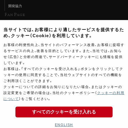
開発協力
Fan Page
Web特集記事
当サイトでは、お客様により適したサービスを提供するた
ヨシムラTV
め、クッキー（Cookie）を利用しています。
イベント情報
お客様の利便性向上、当サイトのパフォーマンス改善、お客様に提唱す
るサービスの向上、改善を目的としています。また、当社では、お知ら
イベントスケジュール
せ（広告）と分析の用途で、サードパーティークッキーにも情報を提供
ツーリングブレイクタイム
しています。
お客様は、「すべてのクッキーを受け入れる」ボタンをクリックしてク
壁紙
ッキーの使用に同意することで、当社ウェブサイトのすべての機能を
ご利用頂くことができます。
製品ポスター
クッキーについての詳細をお知りになりたい場合、またはクッキーの
設定変更をご希望の場合は、当社のクッキーポリシー（
クッキーの利用
について
）をご覧ください。
すべてのクッキーを受け入れる
Copyright ©YOSHIMURA JAPAN Co,Ltd. All Rights
Reserved.
ENGLISH