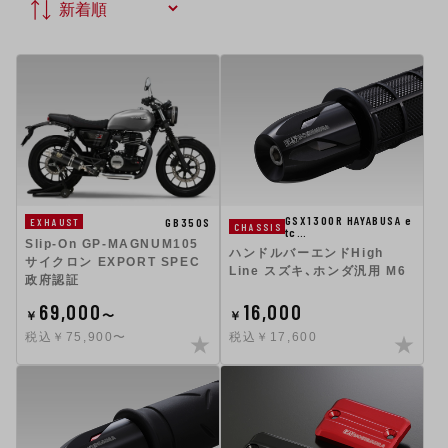
GSX1300R HAYABUSA e
GB350S
EXHAUST
CHASSIS
tc…
Slip-On GP-MAGNUM105
ハンドルバーエンドHigh
サイクロン EXPORT SPEC
Line スズキ、ホンダ汎用 M6
政府認証
69,000
16,000
￥
〜
￥
税込￥75,900〜
税込￥17,600