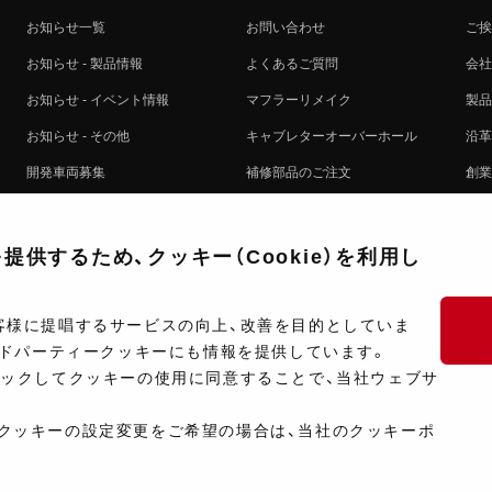
お知らせ一覧
お問い合わせ
ご挨
お知らせ - 製品情報
よくあるご質問
会社
お知らせ - イベント情報
マフラーリメイク
製品
お知らせ - その他
キャブレターオーバーホール
沿革
開発車両募集
補修部品のご注文
創業
コラボレート自動販売機のご案内
オンライン保証登録
ヨシ
注文方法
製品に関する重要なお知らせ
提携
供するため、クッキー（Cookie）を利用し
排出ガス試験結果証明書について
採用
ポイントについて
プラ
客様に提唱するサービスの向上、改善を目的としていま
ードパーティークッキーにも情報を提供しています。
ショップ情報
開発
リックしてクッキーの使用に同意することで、当社ウェブサ
製品マニュアル検索
クッキーの設定変更をご希望の場合は、当社のクッキーポ
Copyright ©Y