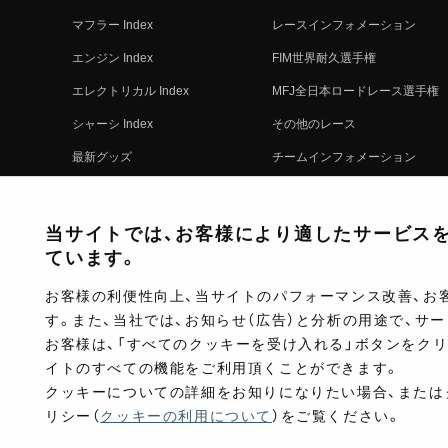
マフラー Index
レースインフォメーション
エンジン Index
FIM世界耐久選手権
エレクトリカル Index
MFJ全日本ロードレース選手権
シャーシ Index
その他のレース
最新グッズ
チームインフォメーション
キットパーツ
レースの歴史
コンプリート
レースムービー
当サイトでは、お客様により適したサービスを提
ています。
お客様の利便性向上、当サイトのパフォーマンス改善、お
す。また、当社では、お知らせ（広告）と分析の用途で、サ
お客様は、「すべてのクッキーを受け入れる」ボタンをク
イトのすべての機能をご利用頂くことができます。
クッキーについての詳細をお知りになりたい場合、または
リシー（
クッキーの利用について
）をご覧ください。