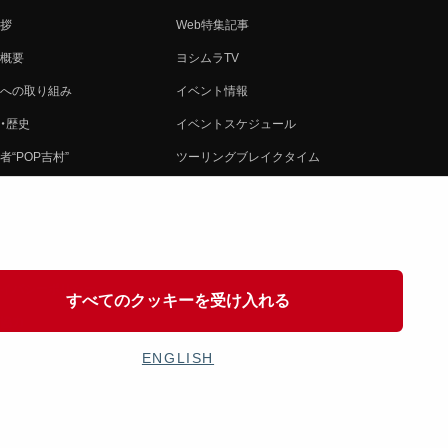
拶
Web特集記事
概要
ヨシムラTV
への取り組み
イベント情報
・歴史
イベントスケジュール
者“POP吉村”
ツーリングブレイクタイム
ムラ グループ
壁紙
会社募集
製品ポスター
情報
イバシーポリシー
すべてのクッキーを受け入れる
協力
ENGLISH
OSHIMURA JAPAN Co,Ltd. All Rights Reserved.