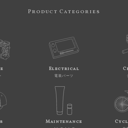
Product Categories
ne
Electrical
C
ン
電装パーツ
s
Maintenance
Cycl