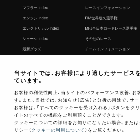
マフラー Index
レースインフォメーション
エンジン Index
FIM世界耐久選手権
エレクトリカル Index
MFJ全日本ロードレース選手権
シャーシ Index
その他のレース
最新グッズ
チームインフォメーション
キットパーツ
レースの歴史
コンプリート
レースムービー
当サイトでは、お客様により適したサービスを提
ています。
お客様の利便性向上、当サイトのパフォーマンス改善、お
す。また、当社では、お知らせ（広告）と分析の用途で、サ
お客様は、「すべてのクッキーを受け入れる」ボタンをク
イトのすべての機能をご利用頂くことができます。
クッキーについての詳細をお知りになりたい場合、または
リシー（
クッキーの利用について
）をご覧ください。