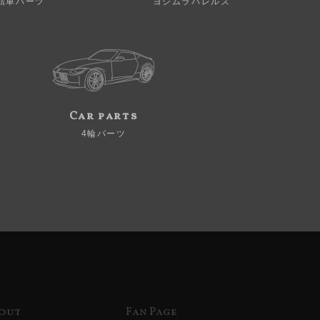
転車パーツ
ヨシムラバレルズ
Car parts
4輪パーツ
out
Fan Page