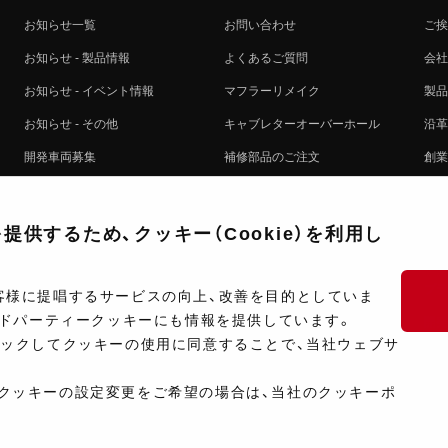
お知らせ一覧
お問い合わせ
ご挨
お知らせ - 製品情報
よくあるご質問
会社
お知らせ - イベント情報
マフラーリメイク
製品
お知らせ - その他
キャブレターオーバーホール
沿革
開発車両募集
補修部品のご注文
創業
コラボレート自動販売機のご案内
オンライン保証登録
ヨシ
注文方法
製品に関する重要なお知らせ
提携
供するため、クッキー（Cookie）を利用し
排出ガス試験結果証明書について
採用
ポイントについて
プラ
客様に提唱するサービスの向上、改善を目的としていま
ードパーティークッキーにも情報を提供しています。
ショップ情報
開発
リックしてクッキーの使用に同意することで、当社ウェブサ
製品マニュアル検索
クッキーの設定変更をご希望の場合は、当社のクッキーポ
Copyright ©Y