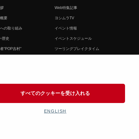
拶
Web特集記事
概要
ヨシムラTV
への取り組み
イベント情報
・歴史
イベントスケジュール
者“POP吉村”
ツーリングブレイクタイム
ムラ グループ
壁紙
会社募集
製品ポスター
情報
イバシーポリシー
すべてのクッキーを受け入れる
協力
ENGLISH
OSHIMURA JAPAN Co,Ltd. All Rights Reserved.