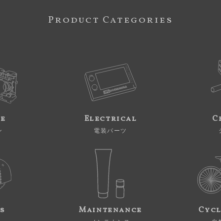
Product Categories
ne
Electrical
C
ン
電装パーツ
s
Maintenance
Cycl