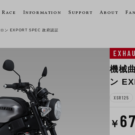
Race
Information
Support
About
Fa
ロン EXPORT SPEC 政府認証
EXHA
機械曲
ン E
XSR125
6
￥