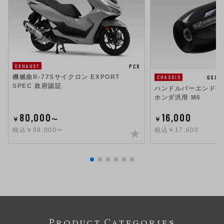
PCX
EXHAUST
機械曲R-77Sサイクロン EXPORT
GSX1
CHASSIS
SPEC 政府認証
ハンドルバーエンドHigh
ホンダ汎用 M6
80,000
16,000
￥
〜
￥
税込￥88,000〜
税込￥17,600
Product Categories