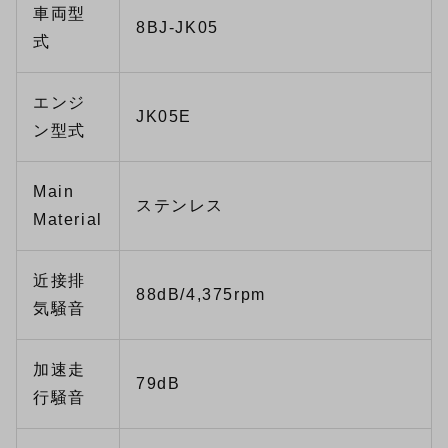
車両型
8BJ-JK05
式
エンジ
JK05E
ン型式
Main
ステンレス
Material
近接排
88dB/4,375rpm
気騒音
加速走
79dB
行騒音