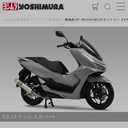
Home
製品情報
マフラー
政府認証
機械曲GP-MAGNUM105サイクロン EXP
SS (ステンレスカバー)