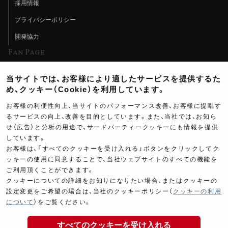
採用情報
プライバシーポリシー
開発協力
Fan Page
Web特集記事
当サイトでは、お客様により適したサービスを提供するた
ヨシムラTV
め、クッキー（Cookie）を利用しています。
イベント情報
お客様の利便性向上、当サイトのパフォーマンス改善、お客様に提唱す
るサービスの向上、改善を目的としています。また、当社では、お知ら
イベントスケジュール
せ（広告）と分析の用途で、サードパーティークッキーにも情報を提供
しています。
ツーリングブレイクタイム
お客様は、「すべてのクッキーを受け入れる」ボタンをクリックしてク
壁紙
ッキーの使用に同意することで、当社ウェブサイトのすべての機能を
ご利用頂くことができます。
製品ポスター
クッキーについての詳細をお知りになりたい場合、またはクッキーの
設定変更をご希望の場合は、当社のクッキーポリシー（
クッキーの利用
3,900
について
）をご覧ください。
￥
(税込￥
4,290
)
すべてのクッキーを受け入れる