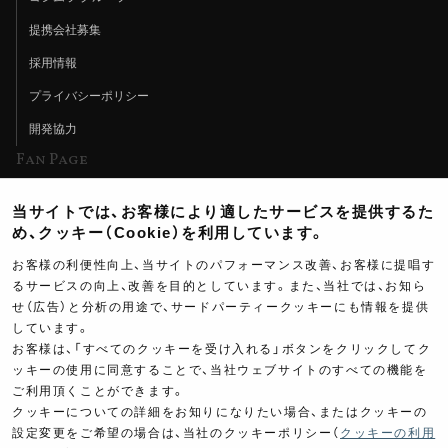
提携会社募集
採用情報
プライバシーポリシー
開発協力
Fan Page
Web特集記事
当サイトでは、お客様により適したサービスを提供するた
ヨシムラTV
め、クッキー（Cookie）を利用しています。
イベント情報
お客様の利便性向上、当サイトのパフォーマンス改善、お客様に提唱す
るサービスの向上、改善を目的としています。また、当社では、お知ら
イベントスケジュール
せ（広告）と分析の用途で、サードパーティークッキーにも情報を提供
ツーリングブレイクタイム
しています。
お客様は、「すべてのクッキーを受け入れる」ボタンをクリックしてク
壁紙
100
ッキーの使用に同意することで、当社ウェブサイトのすべての機能を
￥
ご利用頂くことができます。
製品ポスター
(税込￥
110
)
クッキーについての詳細をお知りになりたい場合、またはクッキーの
設定変更をご希望の場合は、当社のクッキーポリシー（
クッキーの利用