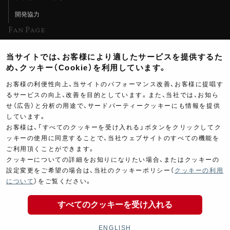
開発協力
Fan Page
Web特集記事
当サイトでは、お客様により適したサービスを提供するた
ヨシムラTV
め、クッキー（Cookie）を利用しています。
イベント情報
お客様の利便性向上、当サイトのパフォーマンス改善、お客様に提唱す
るサービスの向上、改善を目的としています。また、当社では、お知ら
イベントスケジュール
せ（広告）と分析の用途で、サードパーティークッキーにも情報を提供
ツーリングブレイクタイム
しています。
お客様は、「すべてのクッキーを受け入れる」ボタンをクリックしてク
壁紙
64,000
ッキーの使用に同意することで、当社ウェブサイトのすべての機能を
￥
ご利用頂くことができます。
製品ポスター
(税込￥
70,400
)
クッキーについての詳細をお知りになりたい場合、またはクッキーの
設定変更をご希望の場合は、当社のクッキーポリシー（
クッキーの利用
について
）をご覧ください。
すべてのクッキーを受け入れる
Copyright ©YOSHIMURA JAPAN Co,Ltd. All Rights
商品の購入
Reserved.
ENGLISH