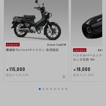
Cross Cub110
EXHAUST
機械曲Tacticalサイクロン 政府認証
GSX1
CHASSIS
ハンドルバーエンドHigh
ホンダ汎用 M6
115,000
16,000
￥
￥
税込￥126,500
税込￥17,600