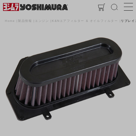
Home
製品情報
エンジン
K&Nエアフィルター & オイルフィルター
リプレイ