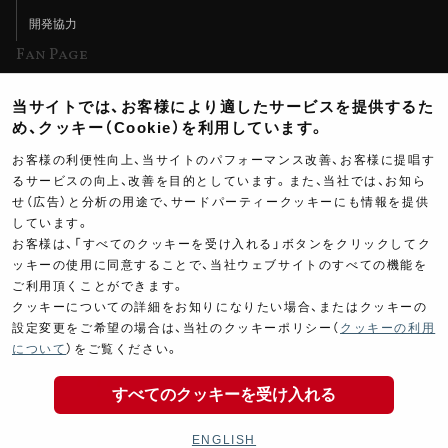
開発協力
Fan Page
Web特集記事
当サイトでは、お客様により適したサービスを提供するた
ヨシムラTV
め、クッキー（Cookie）を利用しています。
イベント情報
お客様の利便性向上、当サイトのパフォーマンス改善、お客様に提唱す
るサービスの向上、改善を目的としています。また、当社では、お知ら
イベントスケジュール
せ（広告）と分析の用途で、サードパーティークッキーにも情報を提供
ツーリングブレイクタイム
しています。
お客様は、「すべてのクッキーを受け入れる」ボタンをクリックしてク
壁紙
ッキーの使用に同意することで、当社ウェブサイトのすべての機能を
ご利用頂くことができます。
製品ポスター
クッキーについての詳細をお知りになりたい場合、またはクッキーの
設定変更をご希望の場合は、当社のクッキーポリシー（
クッキーの利用
23,600
について
）をご覧ください。
￥
(税込￥
25,960
)
すべてのクッキーを受け入れる
Copyright ©YOSHIMURA JAPAN Co,Ltd. All Rights
商品の購入
Reserved.
ENGLISH