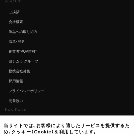
About
ご挨拶
会社概要
製品への取り組み
沿革・歴史
創業者“POP吉村”
ヨシムラ グループ
提携会社募集
採用情報
プライバシーポリシー
開発協力
Fan Page
Web特集記事
当サイトでは、お客様により適したサービスを提供するた
ヨシムラTV
め、クッキー（Cookie）を利用しています。