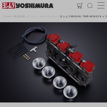
Home
製品情報
エンジン
キャブレター
ヨシムラMIKUNI TMR-MJN32キ