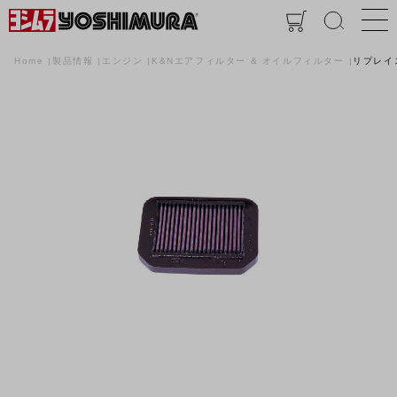
Home
製品情報
エンジン
K&Nエアフィルター & オイルフィルター
リプレイ