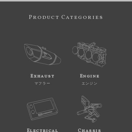
Product Categories
Exhaust
Engine
マフラー
エンジン
Electrical
Chassis