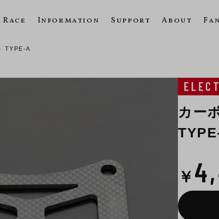
Race
Information
Support
About
Fa
TYPE-A
ELEC
カー
TYPE
4
￥