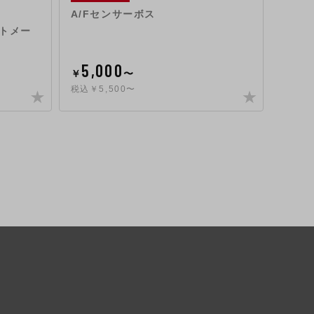
KITPA
A/Fセンサーボス
ルトメー
水温
5,000
4,
￥
〜
￥
税込￥5,500〜
税込￥5