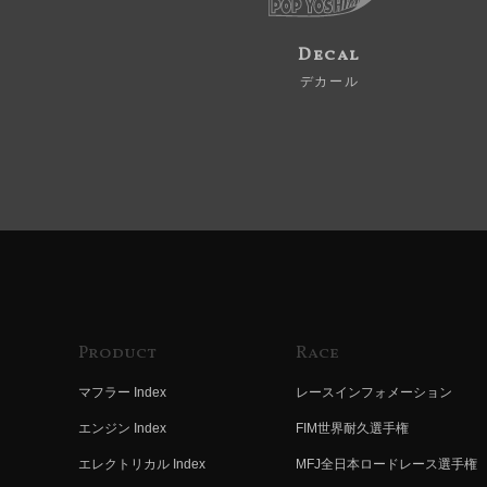
Decal
デカール
Product
Race
マフラー Index
レースインフォメーション
エンジン Index
FIM世界耐久選手権
エレクトリカル Index
MFJ全日本ロードレース選手権