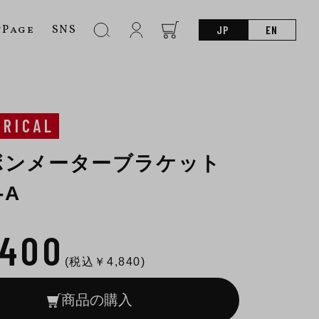
nPage
SNS
JP
EN
TRICAL
ボンメーターブラケット
-A
,400
(税込￥
4,840
)
商品の購入