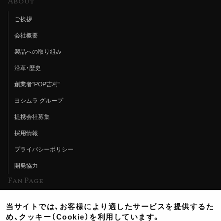
About
ご挨拶
会社概要
製品への取り組み
沿革・歴史
創業者“POP吉村”
ヨシムラ グループ
提携会社募集
採用情報
プライバシーポリシー
開発協力
Fan Page
Web特集記事
当サイトでは、お客様により適したサービスを提供するた
ヨシムラTV
め、クッキー（Cookie）を利用しています。