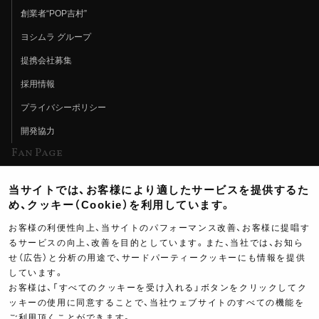
創業者“POP吉村”
ヨシムラ グループ
提携会社募集
採用情報
プライバシーポリシー
開発協力
Fan Page
Web特集記事
当サイトでは、お客様により適したサービスを提供するた
ヨシムラTV
め、クッキー（Cookie）を利用しています。
イベント情報
お客様の利便性向上、当サイトのパフォーマンス改善、お客様に提唱す
るサービスの向上、改善を目的としています。また、当社では、お知ら
イベントスケジュール
せ（広告）と分析の用途で、サードパーティークッキーにも情報を提供
しています。
ツーリングブレイクタイム
お客様は、「すべてのクッキーを受け入れる」ボタンをクリックしてク
壁紙
87,000
ッキーの使用に同意することで、当社ウェブサイトのすべての機能を
ご利用頂くことができます。