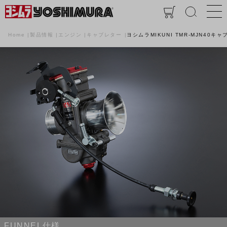
Home
製品情報
エンジン
キャブレター
ヨシムラMIKUNI TMR-MJN40キ
FUNNEL仕様