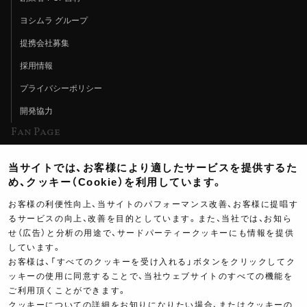
ヨシムラ グループ
提携会社募集
採用情報
プライバシーポリシー
開発協力
Fan Page
Web特集記事
当サイトでは、お客様により適したサービスを提供するた
ヨシムラTV
め、クッキー（Cookie）を利用しています。
イベント情報
お客様の利便性向上、当サイトのパフォーマンス改善、お客様に提唱す
るサービスの向上、改善を目的としています。また、当社では、お知ら
イベントスケジュール
せ（広告）と分析の用途で、サードパーティークッキーにも情報を提供
ツーリングブレイクタイム
しています。
お客様は、「すべてのクッキーを受け入れる」ボタンをクリックしてク
壁紙
ッキーの使用に同意することで、当社ウェブサイトのすべての機能を
ご利用頂くことができます。
製品ポスター
クッキーについての詳細をお知りになりたい場合、またはクッキーの