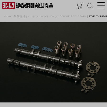
Home
製品情報
エンジン
キットパーツ
GSX-R1000 07-08
ST-R TYPE